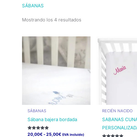
SÁBANAS
Ordenado
Mostrando los 4 resultados
por
popularidad
SÁBANAS
RECIÉN NACIDO
Sábana bajera bordada
SABANAS CUN
PERSONALIZAD
Rango
Valorado
20,00
€
-
25,00
€
(IVA incluido)