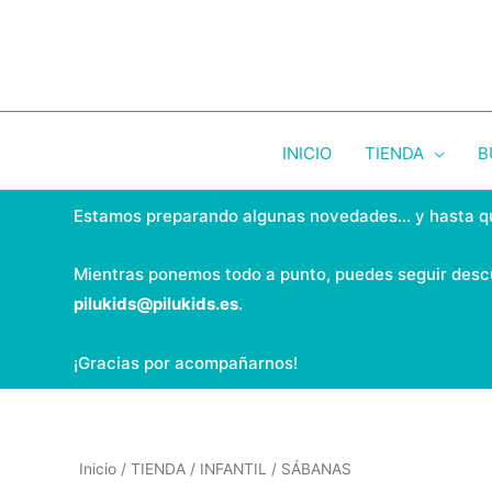
Ir
al
contenido
INICIO
TIENDA
B
Estamos preparando algunas novedades... y hasta q
Mientras ponemos todo a punto, puedes seguir desc
pilukids@pilukids.es
.
¡Gracias por acompañarnos!
Inicio
/
TIENDA
/
INFANTIL
/ SÁBANAS