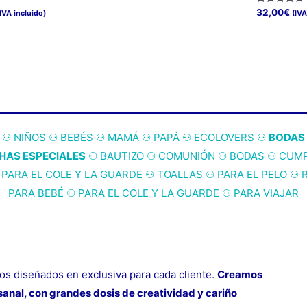
con
de
5.00
ango
Valorado
Este
32,00
€
(IVA incluido)
(IVA
precios:
de 5
con
e
desde
5.00
producto
Este
recios:
de 5
40,00€
esde
tiene
producto
hasta
6,00€
48,00€
múltiples
tiene
asta
8,00€
variantes.
múltiples
Las
variantes.
opciones
Las
⚇
NIÑOS
⚇
BEBÉS
⚇
MAMÁ
⚇
PAPÁ
⚇
ECOLOVERS
⚇
BODAS
se
opciones
HAS ESPECIALES
⚇
BAUTIZO
⚇
COMUNIÓN
⚇
BODAS
⚇
CUM
pueden
se
⚇
PARA EL COLE Y LA GUARDE
⚇
TOALLAS
⚇
PARA EL PELO
⚇
elegir
pueden
PARA BEBÉ
⚇
PARA EL COLE Y LA GUARDE
⚇
PARA VIAJAR
en
elegir
la
en
página
la
de
página
producto
de
s diseñados en exclusiva para cada cliente.
Creamos
producto
anal, con grandes dosis de creatividad y cariño