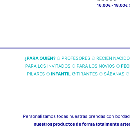
con
de
5.00
R
Valorado
Este
16,00
€
-
18,00
€
precios:
de 5
con
d
desde
5.00
producto
Este
p
de 5
20,00€
d
tiene
producto
hasta
1
25,00€
múltiples
tiene
h
1
variantes.
múltiples
Las
variantes.
opciones
Las
¿PARA QUIÉN?
⚇ P
ROFESORES
⚇
RECIÉN NACIDO
se
opciones
PARA LOS INVITADOS
⚇
PARA LOS NOVIOS
⚇
FEC
pueden
se
PILARES
⚇
INFANTIL
⚇
TIRANTES
⚇
SÁBANAS
elegir
pueden
en
elegir
la
en
página
la
de
página
producto
de
Personalizamos todas nuestras prendas con bordado
producto
nuestros productos de forma totalmente artes