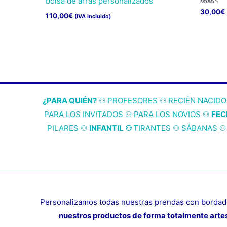
pueden
bolsa de arras personalizados
Valorado
30,00
€
elegir
110,00
€
(IVA incluido)
con
5.00
Este
en
de 5
produc
la
tiene
página
múltipl
de
variant
produc
Las
¿PARA QUIÉN?
⚇ P
ROFESORES
⚇
RECIÉN NACIDO
opcion
PARA LOS INVITADOS
⚇
PARA LOS NOVIOS
⚇
FEC
se
PILARES
⚇
INFANTIL
⚇
TIRANTES
⚇
SÁBANAS
pueden
elegir
en
la
página
Personalizamos todas nuestras prendas con bordado
de
nuestros productos de forma totalmente artes
produc