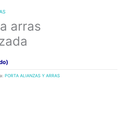
RAS
a arras
izada
ido)
ía:
PORTA ALIANZAS Y ARRAS