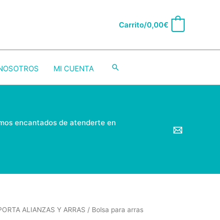
Carrito/
0,00
€
0
Buscar
 NOSOTROS
MI CUENTA
emos encantados de atenderte en
PORTA ALIANZAS Y ARRAS
/ Bolsa para arras