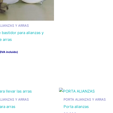
ALIANZAS Y ARRAS
 bastidor para alianzas y
e arras
(IVA incluido)
to
es
es.
es
ALIANZAS Y ARRAS
PORTA ALIANZAS Y ARRAS
ara arras
Porta alianzas