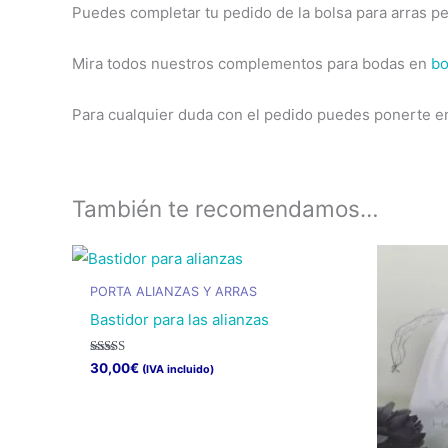
Puedes completar tu pedido de la bolsa para arras p
Mira todos nuestros complementos para bodas en
bo
Para cualquier duda con el pedido puedes ponerte e
También te recomendamos…
PORTA ALIANZAS Y ARRAS
Bastidor para las alianzas
Valorado
30,00
€
(IVA incluido)
con
5.00
Este
de 5
producto