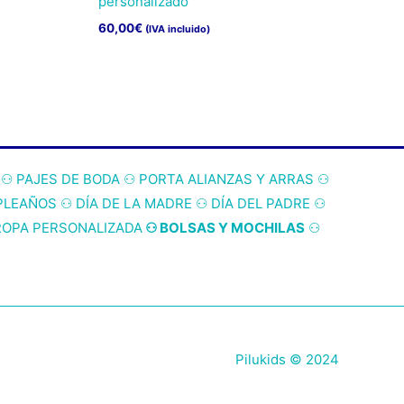
personalizado
60,00
€
(IVA incluido)
⚇
PAJES DE BODA
⚇
PORTA ALIANZAS Y ARRAS
⚇
PLEAÑOS
⚇
DÍA DE LA MADRE
⚇
DÍA DEL PADRE
⚇
ROPA PERSONALIZADA
⚇ BOLSAS Y MOCHILAS
⚇
Pilukids © 2024