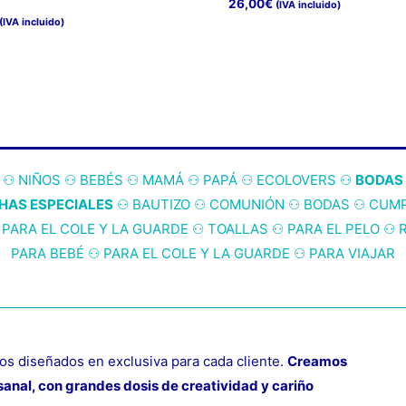
26,00
€
(IVA incluido)
(IVA incluido)
to
es
es.
to
⚇
NIÑOS
⚇
BEBÉS
⚇
MAMÁ
⚇
PAPÁ
⚇
ECOLOVERS
⚇
BODAS
es
HAS ESPECIALES
⚇
BAUTIZO
⚇
COMUNIÓN
⚇
BODAS
⚇
CUM
⚇
PARA EL COLE Y LA GUARDE
⚇
TOALLAS
⚇
PARA EL PELO
⚇
PARA BEBÉ
⚇
PARA EL COLE Y LA GUARDE
⚇
PARA VIAJAR
s diseñados en exclusiva para cada cliente.
Creamos
anal, con grandes dosis de creatividad y cariño
to