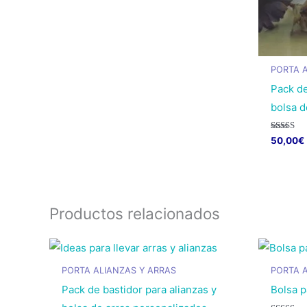
tiene
múltiples
variantes.
Las
PORTA 
opciones
Pack de
se
bolsa d
pueden
elegir
Valorado
50,00
€
con
en
5.00
Este
de 5
la
produc
página
tiene
de
Productos relacionados
múltipl
producto
variant
Las
opcion
PORTA ALIANZAS Y ARRAS
PORTA 
se
Pack de bastidor para alianzas y
Bolsa p