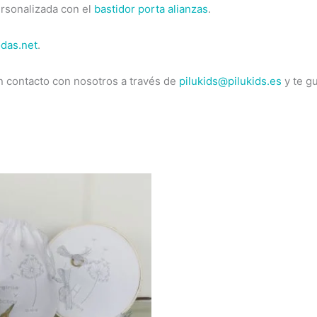
ersonalizada con el
bastidor porta alianzas
.
das.net
.
n contacto con nosotros a través de
pilukids@pilukids.es
y te g