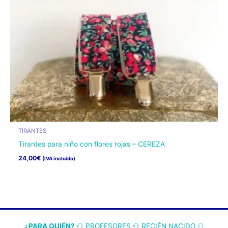
elegir
en
la
página
de
producto
TIRANTES
Tirantes para niño con flores rojas – CEREZA
24,00
€
(IVA incluido)
Este
producto
tiene
múltiples
variantes.
¿PARA QUIÉN?
⚇ P
ROFESORES
⚇
RECIÉN NACIDO
⚇