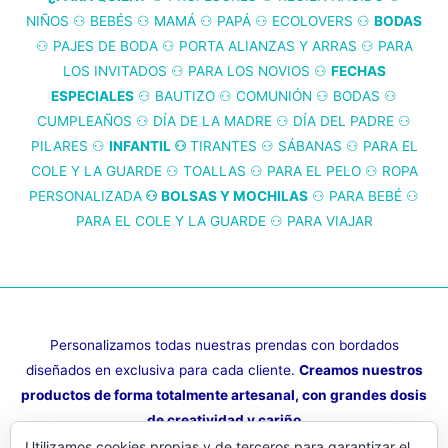
Las
NIÑOS
⚇
BEBÉS
⚇
MAMÁ
⚇
PAPÁ
⚇
ECOLOVERS
⚇
BODAS
opciones
⚇
PAJES DE BODA
⚇
PORTA ALIANZAS Y ARRAS
⚇
PARA
se
LOS INVITADOS
⚇
PARA LOS NOVIOS
⚇
FECHAS
pueden
ESPECIALES
⚇
BAUTIZO
⚇
COMUNIÓN
⚇
BODAS
⚇
elegir
CUMPLEAÑOS
⚇
DÍA DE LA MADRE
⚇
DÍA DEL PADRE
⚇
en
PILARES
⚇
INFANTIL
⚇
TIRANTES
⚇
SÁBANAS
⚇
PARA EL
la
COLE Y LA GUARDE
⚇
TOALLAS
⚇
PARA EL PELO
⚇
ROPA
página
PERSONALIZADA
⚇ BOLSAS Y MOCHILAS
⚇
PARA BEBÉ
⚇
de
PARA EL COLE Y LA GUARDE
⚇
PARA VIAJAR
producto
Personalizamos todas nuestras prendas con bordados
diseñados en exclusiva para cada cliente.
Creamos nuestros
productos de forma totalmente artesanal, con grandes dosis
de creatividad y cariño
Utilizamos cookies propias y de terceros para garantizar el