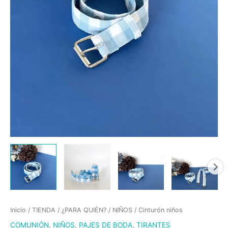
Inicio
/
TIENDA
/
¿PARA QUIÉN?
/
NIÑOS
/ Cinturón niños
COMUNIÓN
,
NIÑOS
,
PAJES DE BODA
,
TIRANTES