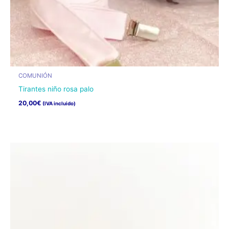
COMUNIÓN
Tirantes niño rosa palo
20,00
€
(IVA incluido)
Este
producto
tiene
múltiples
variantes.
Las
opciones
se
pueden