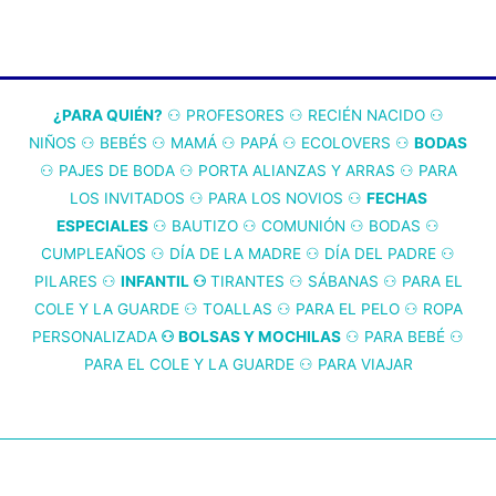
¿PARA QUIÉN?
⚇ P
ROFESORES
⚇
RECIÉN NACIDO
⚇
NIÑOS
⚇
BEBÉS
⚇
MAMÁ
⚇
PAPÁ
⚇
ECOLOVERS
⚇
BODAS
⚇
PAJES DE BODA
⚇
PORTA ALIANZAS Y ARRAS
⚇
PARA
LOS INVITADOS
⚇
PARA LOS NOVIOS
⚇
FECHAS
ESPECIALES
⚇
BAUTIZO
⚇
COMUNIÓN
⚇
BODAS
⚇
CUMPLEAÑOS
⚇
DÍA DE LA MADRE
⚇
DÍA DEL PADRE
⚇
PILARES
⚇
INFANTIL
⚇
TIRANTES
⚇
SÁBANAS
⚇
PARA EL
COLE Y LA GUARDE
⚇
TOALLAS
⚇
PARA EL PELO
⚇
ROPA
PERSONALIZADA
⚇ BOLSAS Y MOCHILAS
⚇
PARA BEBÉ
⚇
PARA EL COLE Y LA GUARDE
⚇
PARA VIAJAR