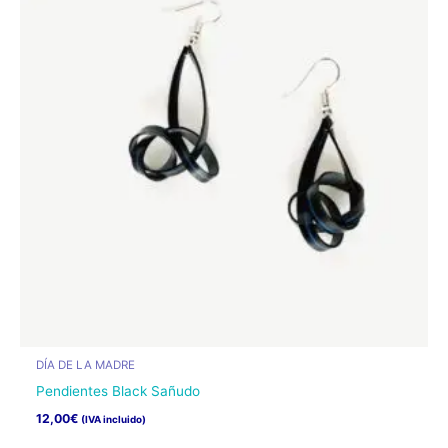
Las
opciones
se
pueden
elegir
en
la
página
de
producto
DÍA DE LA MADRE
Pendientes Black Sañudo
12,00
€
(IVA incluido)