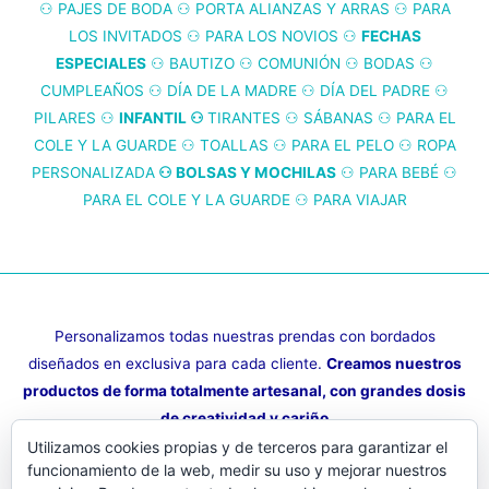
opciones
⚇
PAJES DE BODA
⚇
PORTA ALIANZAS Y ARRAS
⚇
PARA
se
LOS INVITADOS
⚇
PARA LOS NOVIOS
⚇
FECHAS
pueden
ESPECIALES
⚇
BAUTIZO
⚇
COMUNIÓN
⚇
BODAS
⚇
elegir
CUMPLEAÑOS
⚇
DÍA DE LA MADRE
⚇
DÍA DEL PADRE
⚇
en
PILARES
⚇
INFANTIL
⚇
TIRANTES
⚇
SÁBANAS
⚇
PARA EL
la
COLE Y LA GUARDE
⚇
TOALLAS
⚇
PARA EL PELO
⚇
ROPA
página
PERSONALIZADA
⚇ BOLSAS Y MOCHILAS
⚇
PARA BEBÉ
⚇
de
PARA EL COLE Y LA GUARDE
⚇
PARA VIAJAR
producto
Personalizamos todas nuestras prendas con bordados
diseñados en exclusiva para cada cliente.
Creamos nuestros
productos de forma totalmente artesanal, con grandes dosis
de creatividad y cariño
Utilizamos cookies propias y de terceros para garantizar el
Pilukids © 2024
funcionamiento de la web, medir su uso y mejorar nuestros