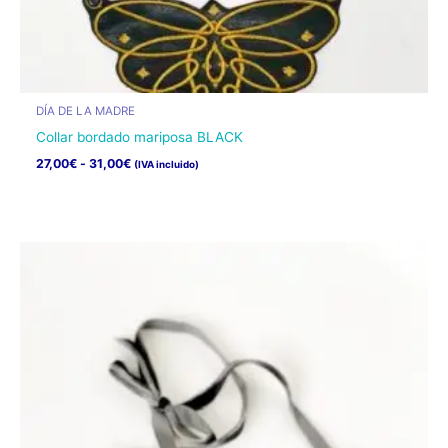
DÍA DE LA MADRE
Collar bordado mariposa BLACK
Rango
27,00
€
-
31,00
€
(IVA incluido)
de
Este
precios:
desde
producto
27,00€
tiene
hasta
31,00€
múltiples
variantes.
Las
opciones
se
pueden
elegir
en