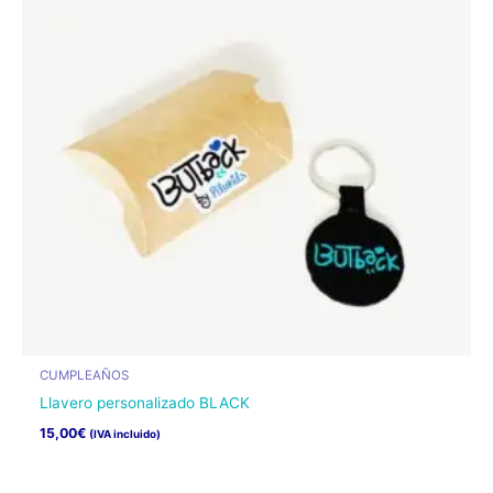
CUMPLEAÑOS
Llavero personalizado BLACK
15,00
€
(IVA incluido)
Este
producto