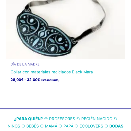
la
página
de
producto
DÍA DE LA MADRE
Collar con materiales reciclados Black Mara
Rango
28,00
€
-
32,00
€
(IVA incluido)
de
Este
precios:
desde
producto
28,00€
tiene
hasta
32,00€
múltiples
variantes.
¿PARA QUIÉN?
⚇ P
ROFESORES
⚇
RECIÉN NACIDO
⚇
Las
NIÑOS
⚇
BEBÉS
⚇
MAMÁ
⚇
PAPÁ
⚇
ECOLOVERS
⚇
BODAS